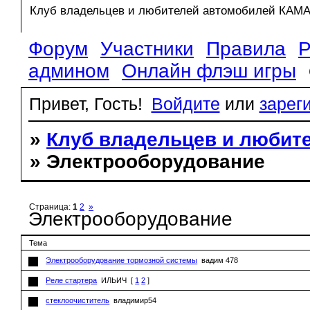
Клуб владельцев и любителей автомобилей КАМ
Форум
Участники
Правила
Р
админом
Онлайн флэш игры
Привет, Гость!
Войдите
или
зарег
»
Клуб владельцев и любит
» Электрооборудование
Страница:
1
2
»
Электрооборудование
Тема
Электрооборудование тормозной системы
вадим 478
Реле стартера
ИЛЬИЧ
[
1
2
]
стеклоочиститель
владимир54