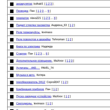
аккамулятор
kolhak5
[
1
2
3
]
Проводка
Пан
[
1
2
3
…
9
]
генератор
slava221
[
1
2
3
…
8
]
Падает стрелка тахометра
Андрюха_63
[
1
2
]
Реле термомуфты.
leximass
Реле поворотов и аварийки
Tehnoman
[
1
2
]
Книги по электрике
Надежда
Стартер
Пан
[
1
2
3
…
6
]
Дополнительное освещение.
MaXnov
[
1
2
3
]
Хулиганы....АКБ.....
PAVEL_74
Музыка в авто.
Котяра
преобразователь 24\12
Сергей047
[
1
2
]
Комбинация приборов
Пан
[
1
2
]
Пуско-зарядное устройство
MaXnov
[
1
2
]
Светодиоды.
leximass
[
1
2
]