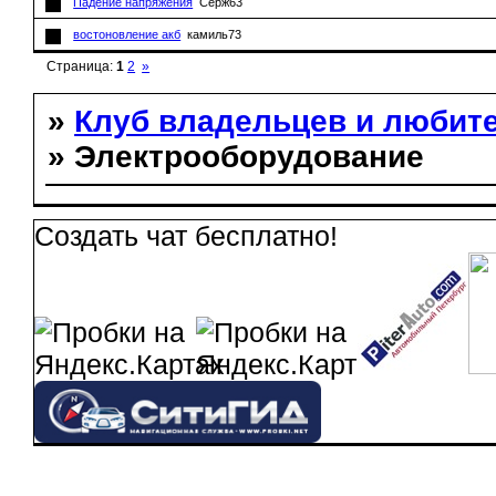
Падение напряжения
Серж63
востоновление акб
камиль73
Страница:
1
2
»
»
Клуб владельцев и любит
» Электрооборудование
Создать чат бесплатно!