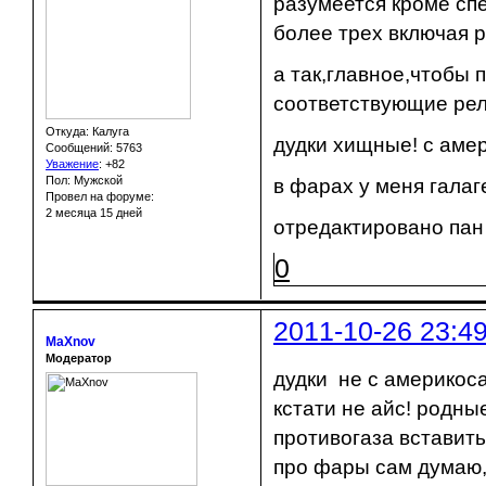
разумеется кроме сп
более трех включая 
а так,главное,чтобы
соответствующие реле
Откуда: Калуга
дудки хищные! с аме
Сообщений: 5763
Уважение
:
+82
Пол: Мужской
в фарах у меня галаг
Провел на форуме:
2 месяца 15 дней
отредактировано пан 
0
2011-10-26 23:4
MaXnov
Модератор
дудки не с америкоса
кстати не айс! родны
противогаза вставить
про фары сам думаю,ч