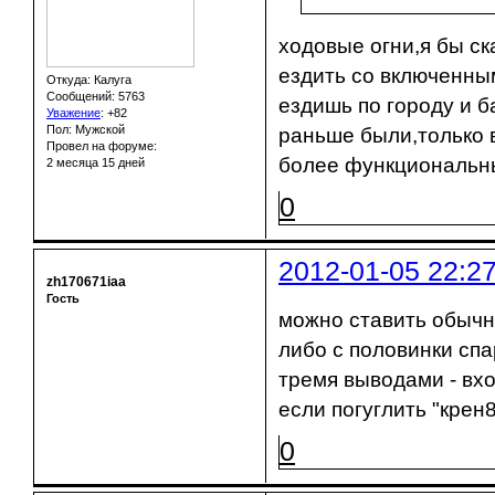
ходовые огни,я бы ск
ездить со включенны
Откуда: Калуга
Сообщений: 5763
ездишь по городу и б
Уважение
:
+82
Пол: Мужской
раньше были,только 
Провел на форуме:
более функциональны
2 месяца 15 дней
0
2012-01-05 22:2
zh170671iaa
Гость
можно ставить обычны
либо с половинки спа
тремя выводами - вхо
если погуглить "крен8
0