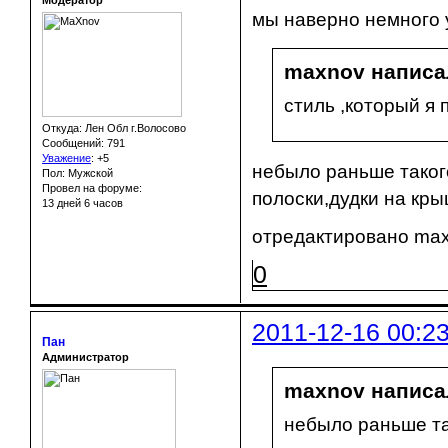
Модератор
мы наверно немного 
maxnov написал
стиль ,который я 
Откуда: Лен Обл г.Волосово
Сообщений: 791
Уважение
:
+5
небыло раньше таког
Пол: Мужской
Провел на форуме:
полоски,дудки на крыш
13 дней 6 часов
отредактировано maxn
0
2011-12-16 00:2
Пан
Администратор
maxnov написал
небыло раньше т