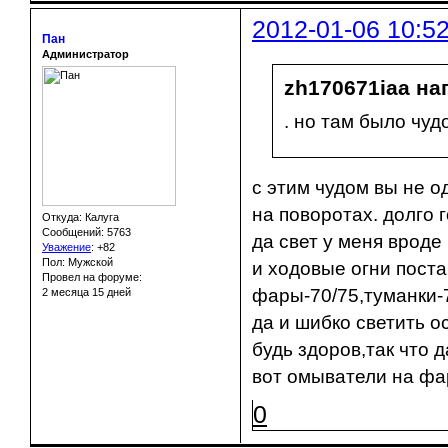
2012-01-06 10:5
Пан
Администратор
zh170671iaa на
. но там было чуд
с этим чудом вы не о
на поворотах. долго 
Откуда: Калуга
Сообщений: 5763
да свет у меня вроде
Уважение
:
+82
Пол: Мужской
и ходовые огни поста
Провел на форуме:
фары-70/75,туманки-
2 месяца 15 дней
да и шибко светить о
будь здоров,так что 
вот омыватели на фар
0