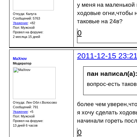
у меня на маленькой 
ходовые огни,чтобы н
Откуда: Калуга
Сообщений: 5763
таковые на 24в?
Уважение
:
+82
Пол: Мужской
0
Провел на форуме:
2 месяца 15 дней
2011-12-15 23:2
MaXnov
Модератор
пан написал(а)
вопрос-есть тако
Откуда: Лен Обл г.Волосово
более чем уверен,что
Сообщений: 791
я хочу сделать ходо
Уважение
:
+5
Пол: Мужской
начинали гореть посл
Провел на форуме:
13 дней 6 часов
0