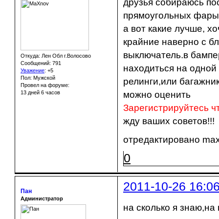
друзья собираюсь по
прямоугольных фары
а вот какие лучше, хо
крайние наверно с бл
выключатель.в бампе
Откуда: Лен Обл г.Волосово
Сообщений: 791
находиться на одной о
Уважение
:
+5
Пол: Мужской
релинги,или багажник
Провел на форуме:
13 дней 6 часов
можно оценить
Зарегистрируйтесь ч
жду ваших советов!!!
отредактировано maxn
0
2011-10-26 16:0
Пан
Администратор
на сколько я знаю,н