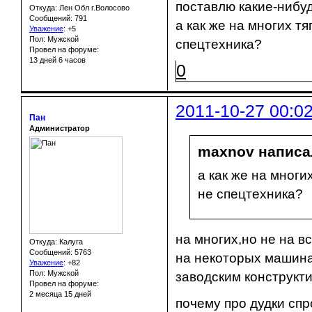
поставлю какие-нибу
Откуда: Лен Обл г.Волосово
Сообщений: 791
а как же на многих т
Уважение
:
+5
Пол: Мужской
спецтехника?
Провел на форуме:
13 дней 6 часов
0
2011-10-27 00:0
Пан
Администратор
maxnov написал
а как же на многи
не спецтехника?
на многих,но не на в
Откуда: Калуга
Сообщений: 5763
на некоторых машина
Уважение
:
+82
Пол: Мужской
заводским конструкт
Провел на форуме:
2 месяца 15 дней
почему про дудки сп