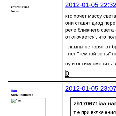
2012-01-05 22:3
zh170671iaa
Гость
кто хочет массу свет
они ставят диод пере
реле ближнего света 
отключается , что по
- лампы не горят от б
- нет "темной зоны" п
ну и оптику сменить,
0
2012-01-05 23:0
Пан
Администратор
zh170671iaa на
т е при включения