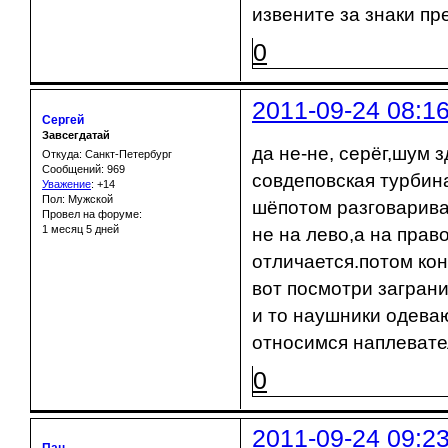
извените за знаки пр
0
2011-09-24 08:1
Сергей
Завсегдатай
да не-не, серёг,шум 
Откуда: Санкт-Петербург
Сообщений: 969
совдеповская турбина
Уважение
:
+14
Пол: Мужской
шёпотом разговариват
Провел на форуме:
1 месяц 5 дней
не на лево,а на прав
отличается.потом ко
вот посмотри загран
и то наушники одеваю
относимся наплевател
0
2011-09-24 09:2