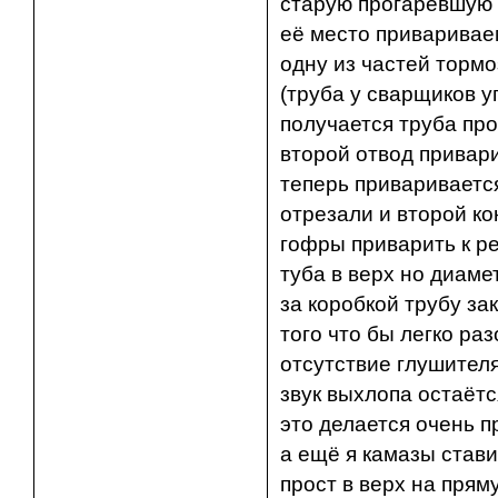
старую прогаревшую 
её место приваривае
одну из частей тормо
(труба у сварщиков у
получается труба про
второй отвод привари
теперь привариваетс
отрезали и второй ко
гофры приварить к ре
туба в верх но диаме
за коробкой трубу за
того что бы легко ра
отсутствие глушител
звук выхлопа остаётс
это делается очень п
а ещё я камазы стави
прост в верх на прям