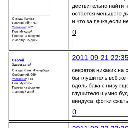
дествительно найти н
остается меньшего ди
Откуда: Калуга
и что за печка,если н
Сообщений: 5762
Уважение
:
+82
0
Пол: Мужской
Провел на форуме:
2 месяца 15 дней
2011-09-21 22:3
Сергей
Завсегдатай
секретов никаких.на 
Откуда: Санкт-Петербург
Сообщений: 969
бы глушитель всё же 
Уважение
:
+14
Пол: Мужской
вдоль бака с низу,ещ
Провел на форуме:
1 месяц 5 дней
глушителя шумно буде
виндуса, фотки сжать
0