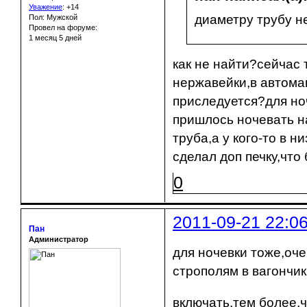
Уважение
:
+14
диаметру трубу н
Пол: Мужской
Провел на форуме:
1 месяц 5 дней
как не найти?сейчас 
нержавейки,в автома
приследуется?для ноч
пришлось ночевать н
труба,а у кого-то в 
сделал доп печку,что 
0
2011-09-21 22:0
Пан
Администратор
для ночевки тоже,очер
строполям в вагончик
включать,тем более,ч