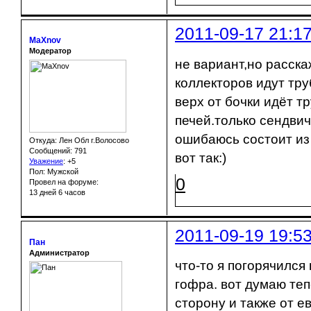
2011-09-17 21:1
MaXnov
Модератор
не вариант,но расска
коллекторов идут тру
верх от бочки идёт т
печей.только сендвич
ошибаюсь состоит из
Откуда: Лен Обл г.Волосово
Сообщений: 791
вот так:)
Уважение
:
+5
Пол: Мужской
0
Провел на форуме:
13 дней 6 часов
2011-09-19 19:5
Пан
Администратор
что-то я погорячился
гофра. вот думаю теп
сторону и также от е