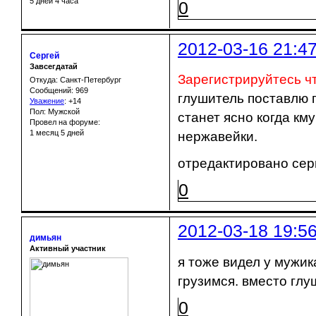
5 дней 4 часа
0
2012-03-16 21:4
Сергей
Завсегдатай
Зарегистрируйтесь ч
Откуда: Санкт-Петербург
Сообщений: 969
глушитель поставлю п
Уважение
:
+14
Пол: Мужской
станет ясно когда км
Провел на форуме:
1 месяц 5 дней
нержавейки.
отредактировано серг
0
2012-03-18 19:5
димьян
Активный участник
я тоже видел у мужик
грузимся. вместо глу
0