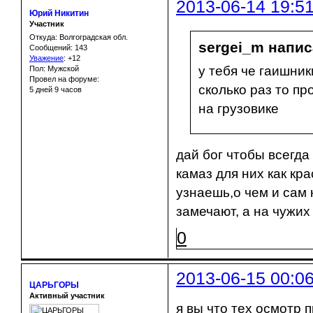
2013-06-14 19:5
Юрий Никитин
Участник
Откуда: Волгоградская обл.
sergei_m напис
Сообщений: 143
Уважение
:
+12
у тебя че гаишник
Пол: Мужской
Провел на форуме:
сколько раз то пр
5 дней 9 часов
на грузовике
дай бог чтобы всегда
камаз для них как кр
узнаешь,о чем и сам 
замечают, а на чужих
0
2013-06-15 00:0
ЦАРЬГОРЫ
Активный участник
я вы что тех осмотр 