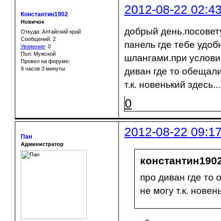
2012-08-22 02:4
Константин1902
Новичок
добрый день.посовету
Откуда: Алтайский край
Сообщений: 2
панель где тебе удо
Уважение
:
0
Пол: Мужской
шлангами.при услови
Провел на форуме:
9 часов 3 минуты
диван где то обещали
т.к. новенький здесь.....
0
2012-08-22 09:1
Пан
Администратор
константин1902
про диван где то
не могу т.к. новеньк