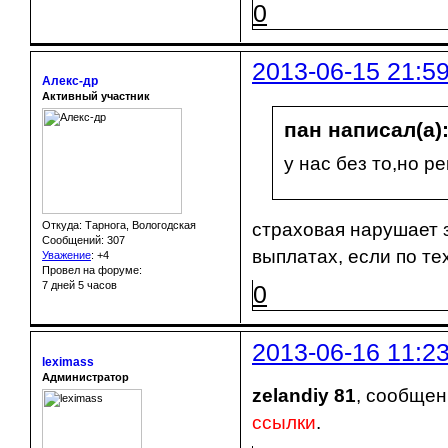
0
2013-06-15 21:5
Алекс-др
Активный участник
пан написал(а)
у нас без то,но 
страховая нарушает з
Откуда: Тарнога, Вологодская
Сообщений: 307
выплатах, если по т
Уважение
:
+4
Провел на форуме:
7 дней 5 часов
0
2013-06-16 11:2
leximass
Администратор
zelandiy 81
, сообщен
ссылки
.