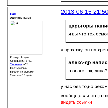
2013-06-15 21:5
Пан
Администратор
царьгоры напис
я вы что тех осмо
я прохожу. он на хре
Откуда: Калуга
Сообщений: 5781
алекс-др напис
Уважение
:
+82
Пол: Мужской
а осаго как, липа?
Провел на форуме:
2 месяца 16 дней
у нас без то,но реко
вообще,если что,то п
видеть ссылки