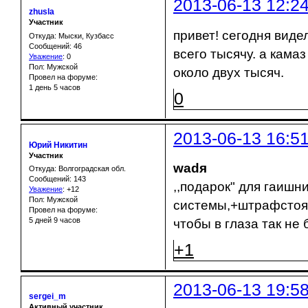
2013-06-13 12:2
zhusla
Участник
привет! сегодня виде
Откуда: Мыски, Кузбасс
Сообщений: 46
всего тысячу. а кама
Уважение
:
0
Пол: Мужской
около двух тысяч.
Провел на форуме:
1 день 5 часов
0
2013-06-13 16:5
Юрий Никитин
Участник
wadя
Откуда: Волгоградская обл.
Сообщений: 143
,,подарок" для гаишн
Уважение
:
+12
Пол: Мужской
системы,+штрафстоян
Провел на форуме:
5 дней 9 часов
чтобы в глаза так не 
+1
2013-06-13 19:5
sergei_m
Активный участник