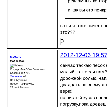
рекламных контор
и как вы его при
вот и я тоже ничего 
это???
0
2012-12-06 19:5
MaXnov
Модератор
сейчас таскаю песок 
Откуда: Лен Обл г.Волосово
малый. так если намё
Сообщений: 791
Уважение
:
+4
дорожной солью. нап
Пол: Мужской
Провел на форуме:
двадцать по всему д
13 дней 6 часов
верю!
на чистый кузов посл
погрузку,пока доедеш