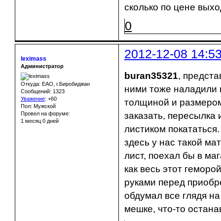
сколько по цене вых
0
2012-12-08 14:5
leximass
Администратор
buran35321
, предст
Откуда: ЕАО, г.Биробиджан
ними тоже наладили п
Сообщений: 1323
Уважение
:
+60
толщиной и размером 
Пол: Мужской
Провел на форуме:
заказать, пересылка и
1 месяц 0 дней
листиком покататься.
здесь у нас такой ма
лист, поехал бы в маг
как весь этот геморо
руками перед приобре
обдумал все глядя на 
мешке, что-то остана