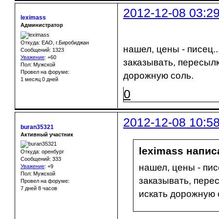
2012-12-08 03:2
leximass
Администратор
Откуда: ЕАО, г.Биробиджан
нашел, цены - писец..
Сообщений: 1323
Уважение
:
+60
заказывать, пересылка
Пол: Мужской
Провел на форуме:
дорожную соль.
1 месяц 0 дней
0
2012-12-08 10:5
buran35321
Активный участник
leximass написа
Откуда: оренбург
Сообщений: 333
нашел, цены - пис
Уважение
:
+9
Пол: Мужской
заказывать, перес
Провел на форуме:
7 дней 8 часов
искать дорожную 