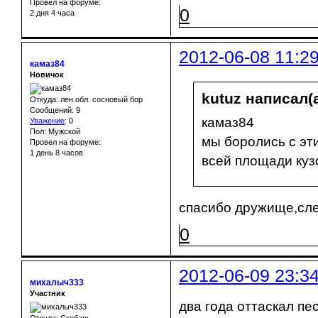
Провел на форуме:
0
2 дня 4 часа
2012-06-08 11:2
камаз84
Новичок
kutuz написал(а
Откуда: лен.обл. сосновый бор
Сообщений: 9
камаз84
Уважение
:
0
Пол: Мужской
мы боролись с эти
Провел на форуме:
1 день 8 часов
всей площади куз
спасибо дружище,сл
0
2012-06-09 23:3
михалыч333
Участник
два года оттаскал пе
Откуда: Скобарь