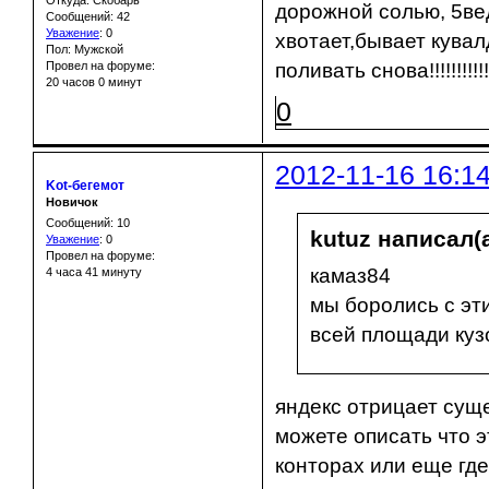
дорожной солью, 5ве
Сообщений: 42
Уважение
:
0
хвотает,бывает кувал
Пол: Мужской
Провел на форуме:
поливать снова!!!!!!!!!
20 часов 0 минут
0
2012-11-16 16:1
Kot-бегемот
Новичок
Сообщений: 10
kutuz написал(а
Уважение
:
0
Провел на форуме:
камаз84
4 часа 41 минуту
мы боролись с эти
всей площади куз
яндекс отрицает сущ
можете описать что э
конторах или еще гд