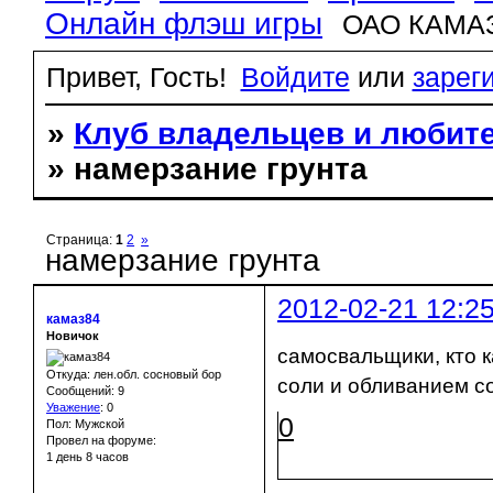
Онлайн флэш игры
ОАО КАМА
Привет, Гость!
Войдите
или
зарег
»
Клуб владельцев и любит
» намерзание грунта
Страница:
1
2
»
намерзание грунта
2012-02-21 12:2
камаз84
Новичок
самосвальщики, кто к
Откуда: лен.обл. сосновый бор
соли и обливанием с
Сообщений: 9
Уважение
:
0
0
Пол: Мужской
Провел на форуме:
1 день 8 часов