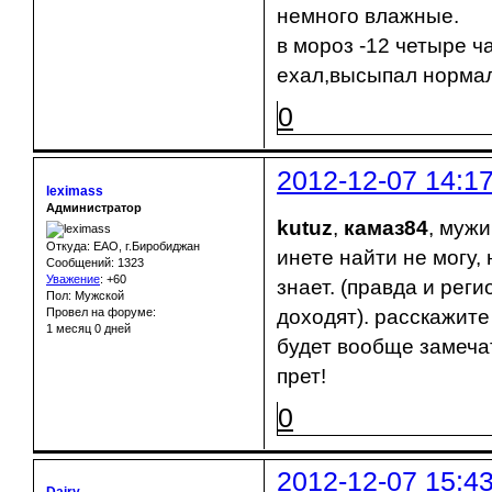
немного влажные.
в мороз -12 четыре ч
ехал,высыпал норма
0
2012-12-07 14:1
leximass
Администратор
kutuz
,
камаз84
, мужи
Откуда: ЕАО, г.Биробиджан
инете найти не могу, 
Сообщений: 1323
Уважение
:
+60
знает. (правда и реги
Пол: Мужской
Провел на форуме:
доходят). расскажите
1 месяц 0 дней
будет вообще замеча
прет!
0
2012-12-07 15:4