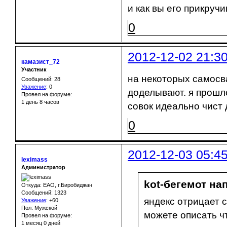
и как вы его прикру
0
2012-12-02 21:3
камазист_72
Участник
на некоторых самосва
Сообщений: 28
Уважение
:
0
доделывают. я прошл
Провел на форуме:
1 день 8 часов
совок идеально чист 
0
2012-12-03 05:4
leximass
Администратор
kot-бегемот нап
Откуда: ЕАО, г.Биробиджан
Сообщений: 1323
яндекс отрицает 
Уважение
:
+60
Пол: Мужской
можете описать чт
Провел на форуме:
1 месяц 0 дней