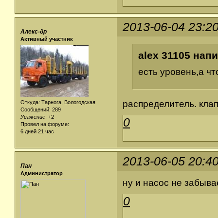
2013-06-04 23:2
Алекс-др
Активный участник
alex 31105 напи
есть уровень,а ч
распределитель. клап
Откуда: Тарнога, Вологодская
Сообщений: 289
Уважение
:
+2
0
Провел на форуме:
6 дней 21 час
2013-06-05 20:4
Пан
Администратор
ну и насос не забыва
0