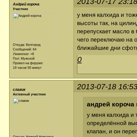
2013-07-17 23:1
Андрей короча
Участник
у меня калхида и тож
высоты так, на цилин
перепускает масло в 
чего переключаю на оп
Откуда: Белгород
ближайшие дни сфотк
Сообщений: 64
Уважение
:
+8
0
Пол: Мужской
Провел на форуме:
19 часов 50 минут
2013-07-18 16:5
славик
Активный участник
андрей короча 
у меня калхида и 
определённой выс
клапан, и он пере
Откуда: Нижний Новгород