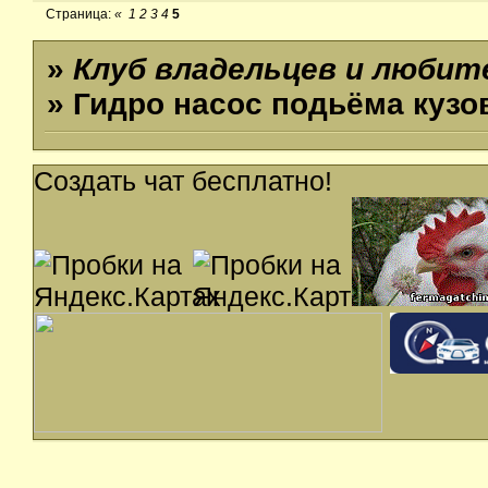
Страница:
«
1
2
3
4
5
»
Клуб владельцев и люби
» Гидро насос подьёма кузо
Создать чат бесплатно!