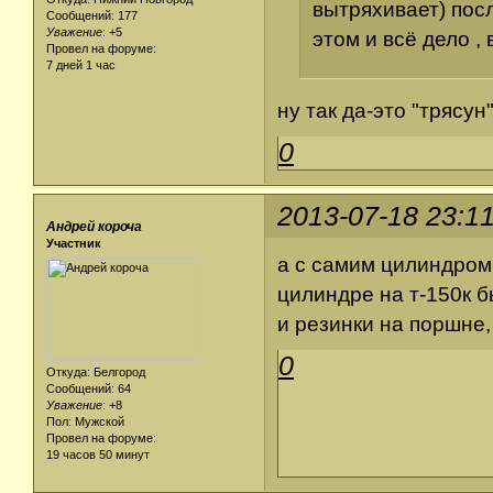
вытряхивает) посл
Сообщений: 177
Уважение
:
+5
этом и всё дело ,
Провел на форуме:
7 дней 1 час
ну так да-это "трясун"
0
2013-07-18 23:1
Андрей короча
Участник
а с самим цилиндром 
цилиндре на т-150к 
и резинки на поршне,
0
Откуда: Белгород
Сообщений: 64
Уважение
:
+8
Пол: Мужской
Провел на форуме:
19 часов 50 минут