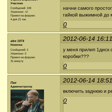
Участник
начни самого простог
Сообщений: 109
Уважение
:
+2
гайкой выжимной до 
Провел на форуме:
4 дня 21 час
0
2012-06-14 16:1
alex 1974
Новичок
у меня прилип 1диск 
Сообщений: 2
Уважение
:
0
коробки???
Провел на форуме:
31 минуту
0
2012-06-14 18:5
Пан
Администратор
включить заднюю и ре
0