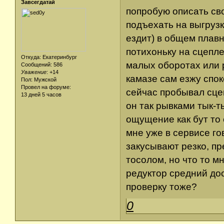
Завсегдатай
попробую описать св
подъехать на выгрузк
ездит) в общем плавн
потихоньку на сцепле
Откуда: Екатеринбург
малых оборотах или р
Сообщений: 586
Уважение
:
+14
камазе сам езжу спок
Пол: Мужской
Провел на форуме:
сейчас пробывал сцеп
13 дней 5 часов
он так рывками тык-т
ощущение как бут то 
мне уже в сервисе го
закусывают резко, п
тосолом, но что то м
редуктор средний дос
проверку тоже?
0