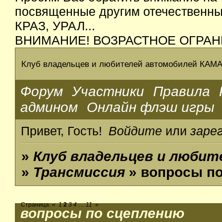
посвященные другим отечественным
КРАЗ, УРАЛ...
ВНИМАНИЕ! ВОЗРАСТНОЕ ОГРАН
Клуб владельцев и любителей автомобилей КАМ
Форум
Участники
Правила
админом
Онлайн флэш игры
Привет, Гость!
Войдите
или
заре
»
Клуб владельцев и люби
»
Трансмиссия
» вопросы п
Страница:
«
1
2
3
4
…
11
»
вопросы по сцеплению