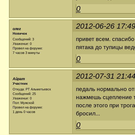
0
2012-06-26 17:4
олег
Новичок
привет всем. спасибо
Сообщений: 3
Уважение
:
0
пятака до тупицы вед
Провел на форуме:
7 часов 3 минуты
0
2012-07-31 21:4
Айрат
Участник
педаль нормально отк
Откуда: РТ Альметьевск
Сообщений: 25
нажмешь сцепление т
Уважение
:
0
Пол: Мужской
после этого при трог
Провел на форуме:
1 день 0 часов
бросил...
0