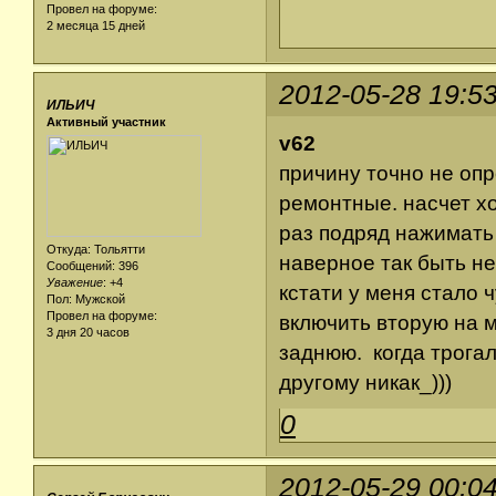
Провел на форуме:
2 месяца 15 дней
2012-05-28 19:5
ИЛЬИЧ
Активный участник
v62
причину точно не опр
ремонтные. насчет хо
раз подряд нажимать
Откуда: Тольятти
наверное так быть не
Сообщений: 396
Уважение
:
+4
кстати у меня стало 
Пол: Мужской
Провел на форуме:
включить вторую на м
3 дня 20 часов
заднюю. когда трогал
другому никак_)))
0
2012-05-29 00:0