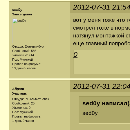
2012-07-31 21:5
sed0y
Завсегдатай
вот у меня тоже что 
смотрел тоже в норме
натянул монтажкой ст
еще главный попробо
Откуда: Екатеринбург
Сообщений: 586
0
Уважение
:
+14
Пол: Мужской
Провел на форуме:
13 дней 5 часов
2012-07-31 22:0
Айрат
Участник
Откуда: РТ Альметьевск
sed0y написал(
Сообщений: 25
Уважение
:
0
sed0y
Пол: Мужской
Провел на форуме:
1 день 0 часов