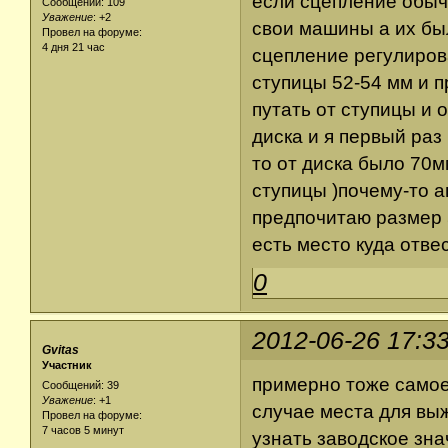
если сцепление обычн
Сообщений: 109
Уважение
:
+2
свои машины а их был
Провел на форуме:
4 дня 21 час
сцепление регулирова
ступицы 52-54 мм и п
путать от ступицы и 
диска и я первый раз
то от диска было 70м
ступицы )почему-то а
предпочитаю размер 5
есть место куда отве
0
2012-06-26 17:3
Gvitas
Участник
примерно тоже самое..
Сообщений: 39
Уважение
:
+1
случае места для выж
Провел на форуме:
7 часов 5 минут
узнать заводское зна