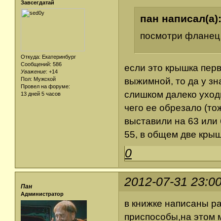
Завсегдатай
пан написал(а)
посмотри фланец 
Откуда: Екатеринбург
Сообщений: 586
если это крышка перв
Уважение
:
+14
Пол: Мужской
выжимной, то да у з
Провел на форуме:
слишком далеко уходи
13 дней 5 часов
чего ее обрезало (то
выставили на 63 или 
55, в общем две крыш
0
2012-07-31 23:0
Пан
Администратор
в книжке написаны р
приспособы,на этом 