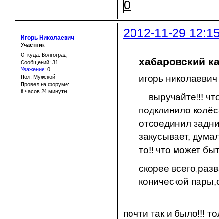
0
2012-11-29 12:1
Игорь Николаевич
Участник
Откуда: Волгоград
хабаровский ка
Сообщений: 31
Уважение
:
0
игорь николаевич 
Пол: Мужской
Провел на форуме:
8 часов 24 минуты
выручайте!!! что
подклинило колёс
отсоединил задний
закусывает, думал
то!! что может бы
скорее всего,раз
конической пары,о
почти так и было!!! 