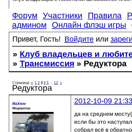
Форум
Участники
Правила
Р
админом
Онлайн флэш игры
Привет, Гость!
Войдите
или
зарег
»
Клуб владельцев и любит
»
Трансмиссия
» Редуктора
Страница:
«
1
2
3
4
5
…
12
»
Редуктора
2012-10-09 21:3
MaXnov
Модератор
да на среднем мосту
если бы это наступал
собрал всё в обратн