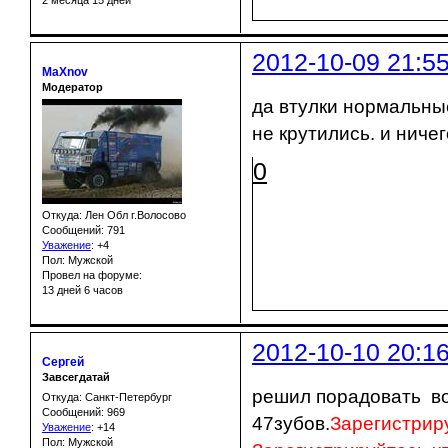
2 месяца 15 дней
2012-10-09 21:5
MaXnov
Модератор
да втулки нормальные
не крутились. и ничег
0
Откуда: Лен Обл г.Волосово
Сообщений: 791
Уважение
:
+4
Пол: Мужской
Провел на форуме:
13 дней 6 часов
2012-10-10 20:1
Сергей
Завсегдатай
решил порадовать в
Откуда: Санкт-Петербург
Сообщений: 969
47зубов.
Зарегистрир
Уважение
:
+14
Пол: Мужской