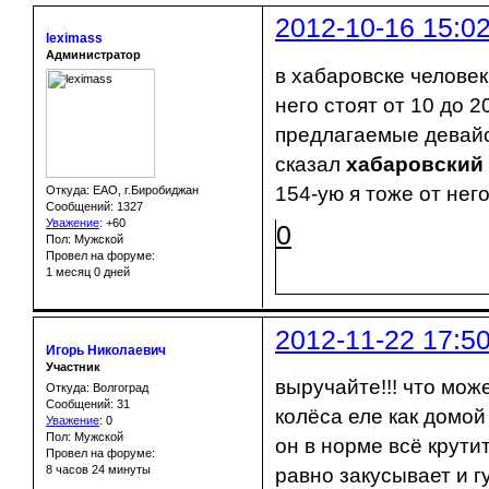
2012-10-16 15:0
leximass
Администратор
в хабаровске человек
него стоят от 10 до 2
предлагаемые девайсы
сказал
хабаровский 
154-ую я тоже от него 
Откуда: ЕАО, г.Биробиджан
Сообщений: 1327
Уважение
:
+60
0
Пол: Мужской
Провел на форуме:
1 месяц 0 дней
2012-11-22 17:5
Игорь Николаевич
Участник
выручайте!!! что мож
Откуда: Волгоград
Сообщений: 31
колёса еле как домой
Уважение
:
0
Пол: Мужской
он в норме всё крути
Провел на форуме:
8 часов 24 минуты
равно закусывает и г