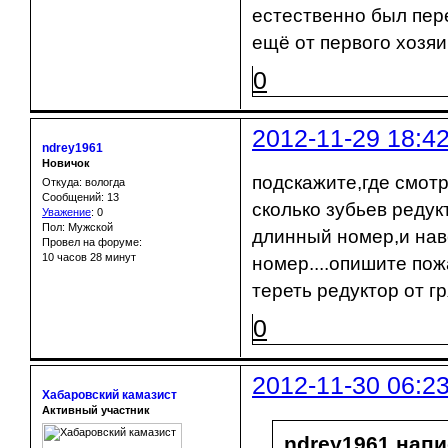
естественно был пере
ещё от первого хозяин
0
2012-11-29 18:4
ndrey1961
Новичок
подскажите,где смотр
Откуда: вологда
Сообщений: 13
сколько зубьев редук
Уважение
:
0
Пол: Мужской
длинный номер,и нав
Провел на форуме:
10 часов 28 минут
номер....опишите пож
тереть редуктор от г
0
2012-11-30 06:2
Хабаровский камазист
Активный участник
ndrey1961 напи