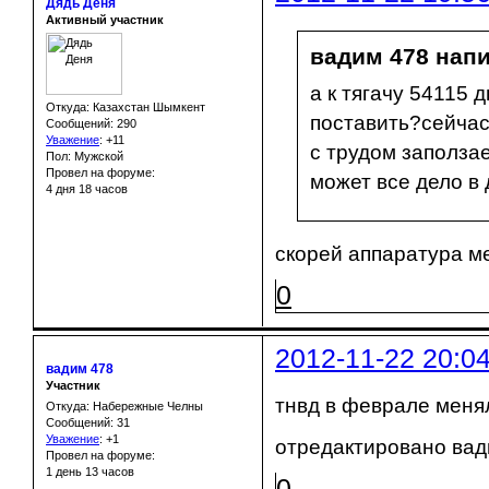
Дядь Деня
Активный участник
вадим 478 напи
а к тягачу 54115 
Откуда: Казахстан Шымкент
поставить?сейчас 
Сообщений: 290
Уважение
:
+11
с трудом заползае
Пол: Мужской
Провел на форуме:
может все дело в
4 дня 18 часов
скорей аппаратура м
0
2012-11-22 20:0
вадим 478
Участник
тнвд в феврале меня
Откуда: Набережные Челны
Сообщений: 31
Уважение
:
+1
отредактировано вади
Провел на форуме:
1 день 13 часов
0