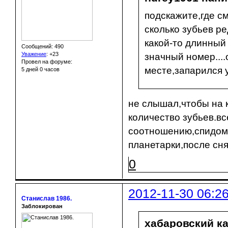
подскажите,где с
сколько зубьев р
какой-то длинный
Сообщений: 490
Уважение
:
+23
значный номер...
Провел на форуме:
месте,запарился у
5 дней 0 часов
не слышал,чтобы на 
количество зубьев.вс
соотношению,спидоме
планетарки,после сня
0
2012-11-30 06:2
Станислав 1986.
Заблокирован
хабаровский ка