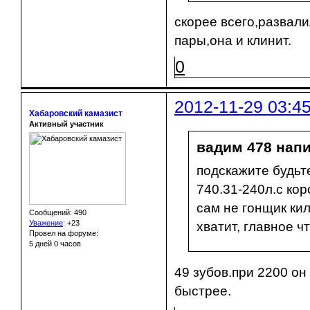
скорее всего,развал
пары,она и клинит.
0
2012-11-29 03:4
Хабаровский камазист
Активный участник
вадим 478 напи
подскажите будьт
740.31-240л.с кор
сам не гонщик ки
Сообщений: 490
Уважение
:
+23
хватит, главное ч
Провел на форуме:
5 дней 0 часов
49 зубов.при 2200 он
быстрее.