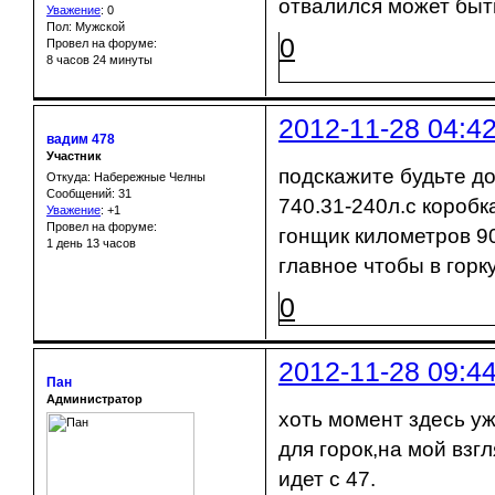
отвалился может быть
Уважение
:
0
Пол: Мужской
0
Провел на форуме:
8 часов 24 минуты
2012-11-28 04:4
вадим 478
Участник
подскажите будьте д
Откуда: Набережные Челны
Сообщений: 31
740.31-240л.с коробк
Уважение
:
+1
Провел на форуме:
гонщик километров 90
1 день 13 часов
главное чтобы в горк
0
2012-11-28 09:4
Пан
Администратор
хоть момент здесь уж
для горок,на мой взг
идет с 47.