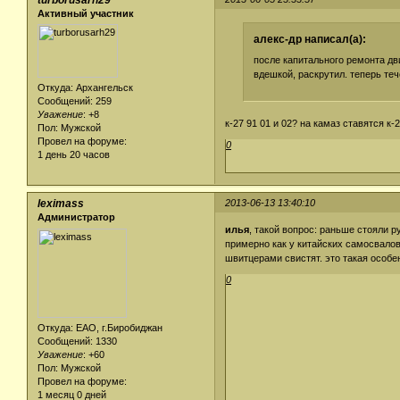
turborusarh29
Активный участник
алекс-др написал(а):
после капитального ремонта дви
вдешкой, раскрутил. теперь теч
Откуда: Архангельск
Сообщений: 259
Уважение
:
+8
к-27 91 01 и 02? на камаз ставятся к-2
Пол: Мужской
Провел на форуме:
0
1 день 20 часов
leximass
2013-06-13 13:40:10
Администратор
илья
, такой вопрос: раньше стояли р
примерно как у китайских самосвалов,
швитцерами свистят. это такая особе
0
Откуда: ЕАО, г.Биробиджан
Сообщений: 1330
Уважение
:
+60
Пол: Мужской
Провел на форуме:
1 месяц 0 дней