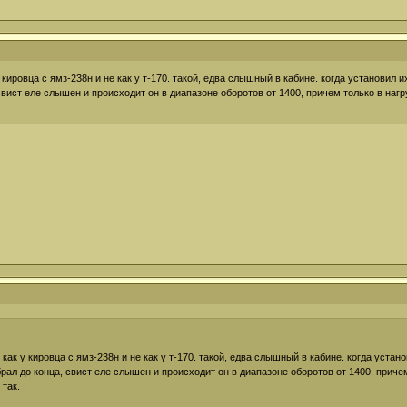
у кировца с ямз-238н и не как у т-170. такой, едва слышный в кабине. когда установил 
вист еле слышен и происходит он в диапазоне оборотов от 1400, причем только в нагру
 как у кировца с ямз-238н и не как у т-170. такой, едва слышный в кабине. когда устан
ал до конца, свист еле слышен и происходит он в диапазоне оборотов от 1400, причем 
 так.