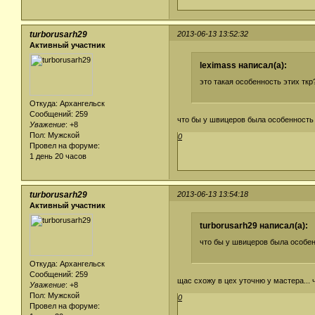
turborusarh29
2013-06-13 13:52:32
Активный участник
leximass написал(а):
это такая особенность этих ткр
Откуда: Архангельск
Сообщений: 259
что бы у швицеров была особенность 
Уважение
:
+8
Пол: Мужской
0
Провел на форуме:
1 день 20 часов
turborusarh29
2013-06-13 13:54:18
Активный участник
turborusarh29 написал(а):
что бы у швицеров была особен
Откуда: Архангельск
Сообщений: 259
щас схожу в цех уточню у мастера... 
Уважение
:
+8
Пол: Мужской
0
Провел на форуме: