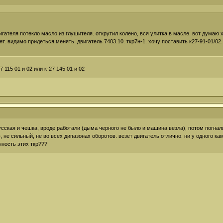
гателя потекло масло из глушителя. открутил колено, вся улитка в масле. вот думаю 
ет. видимо придеться менять. двигатель 7403.10. ткр7н-1. хочу поставить к27-91-01/02
7 115 01 и 02 или к-27 145 01 и 02
усская и чешка, вроде работали (дыма черного не было и машина везла), потом погнал
 не сильный, не во всех дипазонах оборотов. везет двигатель отлично. ни у одного к
нность этих ткр???