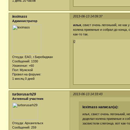
1 день 20 часов
leximass
2013-06-13 14:09:37
Администратор
илья
, свист очень легонький, не как 
колена приемные и собрал до конца, с
как-то так.
0
Откуда: ЕАО, г.Биробиджан
Сообщений: 1330
Уважение
:
+60
Пол: Мужской
Провел на форуме:
1 месяц 0 дней
turborusarh29
2013-06-13 14:33:43
Активный участник
leximass написал(а):
илья, свист очень легонький, не
доделал колена приемные и собр
Откуда: Архангельск
засвистели слегонца. вот как-то
Сообщений: 259