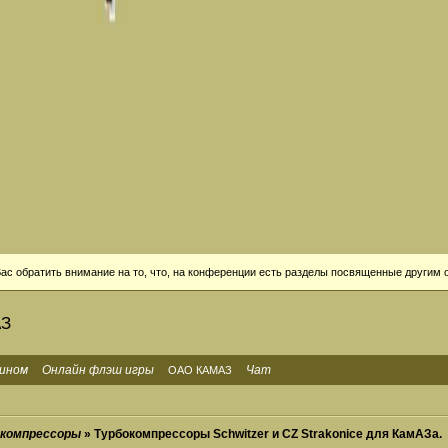
с обратить внимание на то, что, на конференции есть разделы посвященные другим о
АЗ
мином
Онлайн флэш игры
Чат
ОАО КАМАЗ
окомпрессоры
» Турбокомпрессоры Schwitzer и CZ Strakonice для КамАЗа.