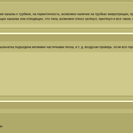
 каналы к турбине, на герметичность, возможно наличие на трубках микротрещин, при 
ящих каналах или отводящих, что типа, возможно плохо затянул, притянул и все такое,
крыльчатка подъедена мелкими частичками песка, и т. д. воздухан проверь. если все ге
ин