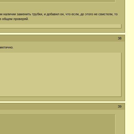
наличии заменить трубки, и добавил он, что если, до этого не свистели, то
 в общем проверяй.
38
рметично.
39