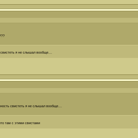
???
свистеть я не слышал вообще....
ность свистеть я не слышал вообще....
что там с этими свистами