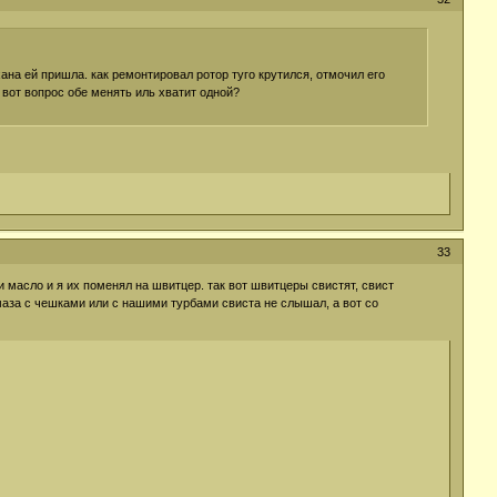
хана ей пришла. как ремонтировал ротор туго крутился, отмочил его
. вот вопрос обе менять иль хватит одной?
33
и масло и я их поменял на швитцер. так вот швитцеры свистят, свист
амаза с чешками или с нашими турбами свиста не слышал, а вот со