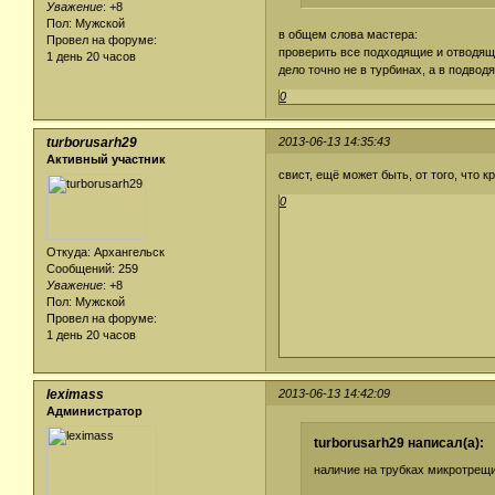
Уважение
:
+8
Пол: Мужской
в общем слова мастера:
Провел на форуме:
проверить все подходящие и отводящие
1 день 20 часов
дело точно не в турбинах, а в подвод
0
turborusarh29
2013-06-13 14:35:43
Активный участник
свист, ещё может быть, от того, что 
0
Откуда: Архангельск
Сообщений: 259
Уважение
:
+8
Пол: Мужской
Провел на форуме:
1 день 20 часов
leximass
2013-06-13 14:42:09
Администратор
turborusarh29 написал(а):
наличие на трубках микротрещ