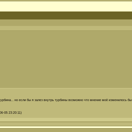
турбина... но если бы я залез внутрь турбины возможно что мнение моё изменилось б
6-05 23:20:11)