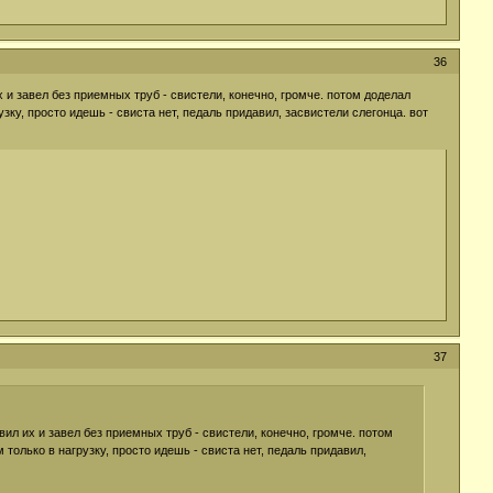
36
их и завел без приемных труб - свистели, конечно, громче. потом доделал
зку, просто идешь - свиста нет, педаль придавил, засвистели слегонца. вот
37
овил их и завел без приемных труб - свистели, конечно, громче. потом
только в нагрузку, просто идешь - свиста нет, педаль придавил,