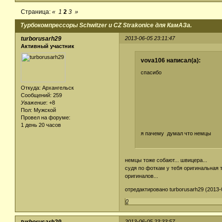
Страница:
«
1
2
3
»
Турбокомпрессоры Schwitzer и CZ Strakonice для КамАЗа.
turborusarh29
2013-06-05 23:11:47
Активный участник
vova106 написал(а):
спасибо
Откуда: Архангельск
Сообщений: 259
Уважение
:
+8
Пол: Мужской
Провел на форуме:
1 день 20 часов
я пачему думал что немцы
немцы тоже собают... швицера...
судя по фоткам у тебя оригинальная 
оригиналов...
отредактировано turborusarh29 (2013-0
0
2013-06-05 23:33:57