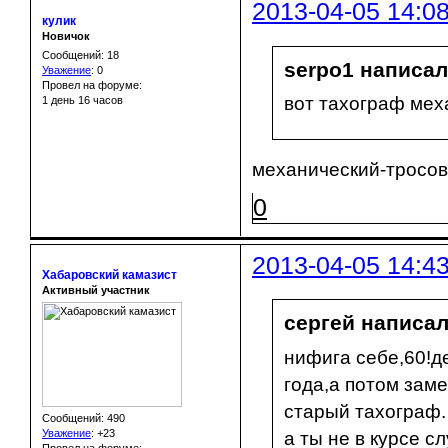
2013-04-05 14:0
кулик
Новичок
Сообщений: 18
serpo1 написал(
Уважение
:
0
Провел на форуме:
вот тахограф мех
1 день 16 часов
механический-тросов
0
2013-04-05 14:4
Хабаровский камазист
Активный участник
сергей написал
нифига себе,60!де
года,а потом зам
старый тахограф
Сообщений: 490
Уважение
:
+23
а ты не в курсе с
Провел на форуме: