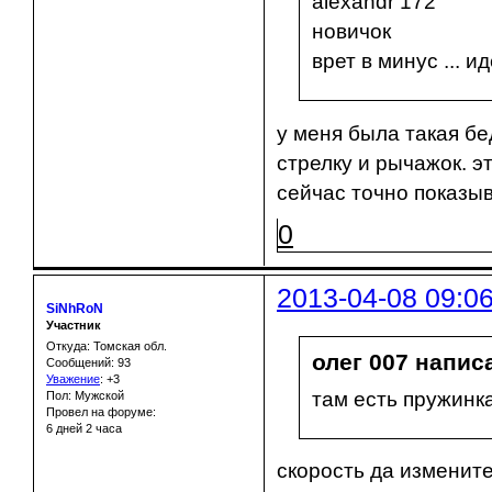
alexandr 172
новичок
врет в минус ... 
у меня была такая бе
стрелку и рычажок. э
сейчас точно показыв
0
2013-04-08 09:0
SiNhRoN
Участник
Откуда: Томская обл.
олег 007 написа
Сообщений: 93
Уважение
:
+3
там есть пружинк
Пол: Мужской
Провел на форуме:
6 дней 2 часа
скорость да измените