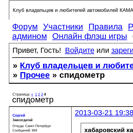
Клуб владельцев и любителей автомобилей КАМ
Форум
Участники
Правила
Р
админом
Онлайн флэш игры
Привет, Гость!
Войдите
или
зарег
»
Клуб владельцев и любит
»
Прочее
» спидометр
Страница:
«
1
2
3
4
спидометр
2013-03-21 19:3
Сергей
Завсегдатай
Откуда: Санкт-Петербург
хабаровский ка
Сообщений: 969