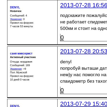
2013-07-28 16:5
DENYL
Новичок
подскажите пожалуйс
Сообщений: 4
Уважение
:
0
не работает спидоме
Провел на форуме:
7 часов 53 минуты
500км и стоит на одн
0
2013-07-28 20:5
саня миксерист
Активный участник
denyl
Откуда: мордовия
Сообщений: 169
попробуй выташи датч
Уважение
:
+9
Пол: Мужской
нем)у нас помогло на
Провел на форуме:
10 дней 0 часов
спаидометр без тахо
0
2013-07-29 15:4
DENYL