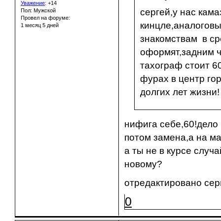
Уважение
:
+14
сергей,у нас кам
Пол: Мужской
Провел на форуме:
кинцле,аналоговы
1 месяц 5 дней
знакомствам в ср
оформят,задним ч
тахограф стоит 6
фурах в центр го
долгих лет жизни!
нифига себе,60!дело 
потом замена,а на м
а ты не в курсе случ
новому?
отредактировано серг
0