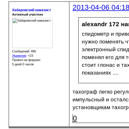
2013-04-06 04:1
Хабаровский камазист
Активный участник
alexandr 172 на
спидометр и привод
нужно поменять ч
электронный спид
Сообщений: 490
Уважение
:
+23
поменял его для 
Провел на форуме:
стоит глонас и та
5 дней 0 часов
показаниях ....
тахограф легко регул
импульсный и остался
установщикам тахогр
0