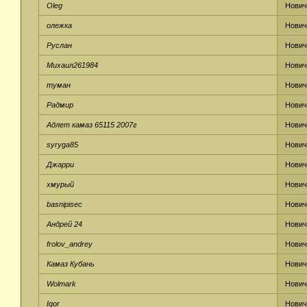
Oleg
Нович
олежка
Нович
Руслан
Нович
Михаил261984
Нович
туман
Нович
Радмир
Нович
Адлет камаз 65115 2007г
Нович
syryga85
Нович
Джарри
Нович
хмурый
Нович
basnipisec
Нович
Андрей 24
Нович
frolov_andrey
Нович
Камаз Кубань
Нович
Wolmark
Нович
Igor
Нович