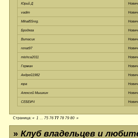
Юрий Д
Нович
vadim
Нович
Mihail55reg.
Нович
Бродяга
Нович
Витасик
Нович
renat97
Нович
mishca2011
Нович
Герман
Нович
Андрей1982
Нович
юра
Нович
Алексей Мышкин
Нович
СЕБЕИЧ
Нович
Страница:
«
1
…
75
76
77
78
79
80
»
»
Клуб владельцев и люби