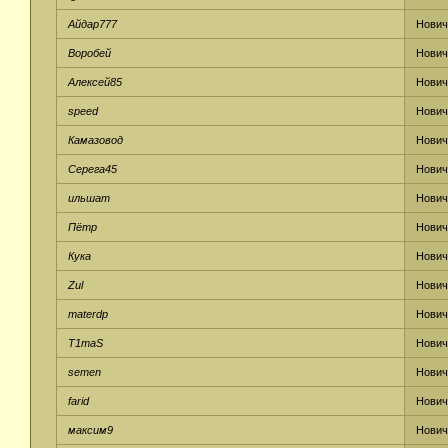
Айдар777
Нович
Воробей
Нович
Алексей85
Нович
speed
Нович
Камазовод
Нович
Серега45
Нович
ильшат
Нович
Пётр
Нович
Кука
Нович
Zul
Нович
materdp
Нович
T1maS
Нович
semen
Нович
farid
Нович
максим9
Нович