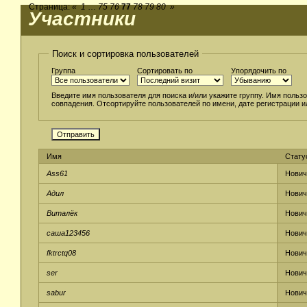
Страница:
«
1
…
75
76
77
78
79
80
»
Участники
Поиск и сортировка пользователей
Группа
Сортировать по
Упорядочить по
Введите имя пользователя для поиска и/или укажите группу. Имя польз
совпадения. Отсортируйте пользователей по имени, дате регистрации 
Имя
Стату
Ass61
Нович
Адил
Нович
Виталёк
Нович
саша123456
Нович
fktrctq08
Нович
ser
Нович
sabur
Нович